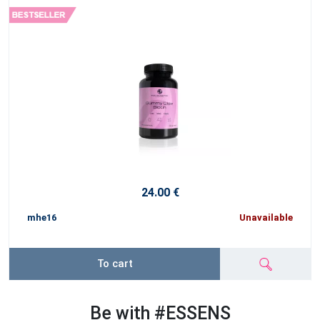
24.00 €
mhe16
Unavailable
To cart
Be with #ESSENS